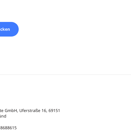
ate GmbH, Uferstraße 16, 69151
ünd
) 8688615